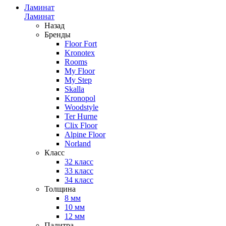
Ламинат
Ламинат
Назад
Бренды
Floor Fort
Kronotex
Rooms
My Floor
My Step
Skalla
Kronopol
Woodstyle
Ter Hurne
Clix Floor
Alpine Floor
Norland
Класс
32 класс
33 класс
34 класс
Толщина
8 мм
10 мм
12 мм
Палитра