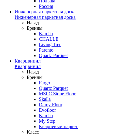
Польша
Россия
Инженерная паркетная доска
Инженерная паркетная доска
Назад
Бренды
Karelia
CHALLE
Living Tree
Parento
Quartz Parquet
Кварцвинил
Кварцвинил
Назад
Бренды
Fargo
Quartz Parquet
MSPC Stone Floor
Skalla
Damy Floor
Evofloor
Karelia
My Step
Кварцевый паркет
Класс