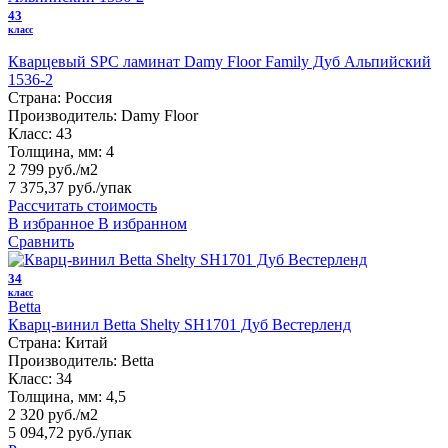
43
класс
Кварцевый SPC ламинат Damy Floor Family Дуб Альпийский
1536-2
Страна:
Россия
Производитель:
Damy Floor
Класс:
43
Толщина, мм:
4
2 799 руб./м2
7 375,37 руб.
/упак
Рассчитать стоимость
В избранное
В избранном
Сравнить
34
класс
Betta
Кварц-винил Betta Shelty SH1701 Дуб Вестерленд
Страна:
Китай
Производитель:
Betta
Класс:
34
Толщина, мм:
4,5
2 320 руб./м2
5 094,72 руб.
/упак