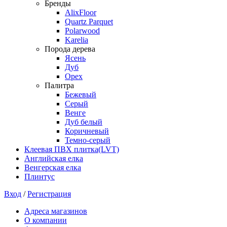
Бренды
AlixFloor
Quartz Parquet
Polarwood
Karelia
Порода дерева
Ясень
Дуб
Орех
Палитра
Бежевый
Серый
Венге
Дуб белый
Коричневый
Темно-серый
Клеевая ПВХ плитка(LVT)
Английская елка
Венгерская елка
Плинтус
Вход
/
Регистрация
Адреса магазинов
О компании