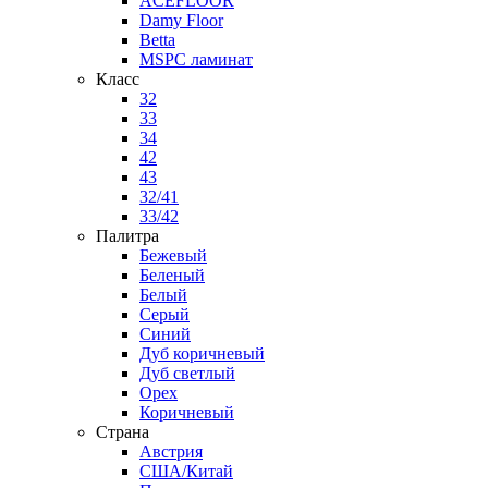
ACEFLOOR
Damy Floor
Betta
MSPC ламинат
Класс
32
33
34
42
43
32/41
33/42
Палитра
Бежевый
Беленый
Белый
Серый
Синий
Дуб коричневый
Дуб светлый
Орех
Коричневый
Страна
Австрия
США/Китай