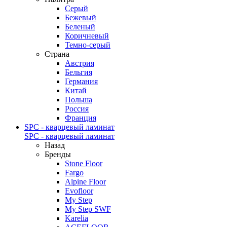
Серый
Бежевый
Беленый
Коричневый
Темно-серый
Страна
Австрия
Бельгия
Германия
Китай
Польша
Россия
Франция
SPC - кварцевый ламинат
SPC - кварцевый ламинат
Назад
Бренды
Stone Floor
Fargo
Alpine Floor
Evofloor
My Step
My Step SWF
Karelia