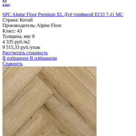
43
класс
SPC Alpine Floor Premium XL Дуб торфяной ECO 7-11 MC
Страна:
Китай
Производитель:
Alpine Floor
Класс:
43
Толщина, мм:
8
4 335 руб./м2
9 515,33 руб.
/упак
Рассчитать стоимость
В избранное
В избранном
Сравнить