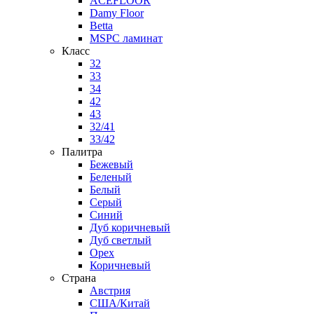
ACEFLOOR
Damy Floor
Betta
MSPC ламинат
Класс
32
33
34
42
43
32/41
33/42
Палитра
Бежевый
Беленый
Белый
Серый
Синий
Дуб коричневый
Дуб светлый
Орех
Коричневый
Страна
Австрия
США/Китай