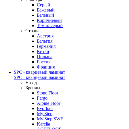
Серый
Бежевый
Беленый
Коричневый
Темно-серый
Страна
Австрия
Бельгия
Германия
Китай
Польша
Россия
Франция
SPC - кварцевый ламинат
SPC - кварцевый ламинат
Назад
Бренды
Stone Floor
Fargo
Alpine Floor
Evofloor
My Step
My Step SWF
Karelia