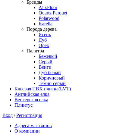
Бренды
AlixFloor
Quartz Parquet
Polarwood
Karelia
Порода дерева
Ясень
Дуб
Орех
Палитра
Бежевый
Серый
Венге
Дуб белый
Коричневый
Темно-серый
Клеевая ПВХ плитка(LVT)
Английская елка
Венгерская елка
Плинтус
Вход
/
Регистрация
Адреса магазинов
О компании