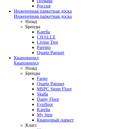
Польша
Россия
Инженерная паркетная доска
Инженерная паркетная доска
Назад
Бренды
Karelia
CHALLE
Living Tree
Parento
Quartz Parquet
Кварцвинил
Кварцвинил
Назад
Бренды
Fargo
Quartz Parquet
MSPC Stone Floor
Skalla
Damy Floor
Evofloor
Karelia
My Step
Кварцевый паркет
Класс