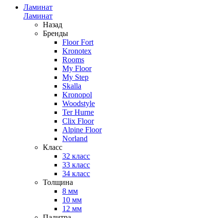
Ламинат
Ламинат
Назад
Бренды
Floor Fort
Kronotex
Rooms
My Floor
My Step
Skalla
Kronopol
Woodstyle
Ter Hurne
Clix Floor
Alpine Floor
Norland
Класс
32 класс
33 класс
34 класс
Толщина
8 мм
10 мм
12 мм
Палитра