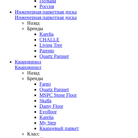
Польша
Россия
Инженерная паркетная доска
Инженерная паркетная доска
Назад
Бренды
Karelia
CHALLE
Living Tree
Parento
Quartz Parquet
Кварцвинил
Кварцвинил
Назад
Бренды
Fargo
Quartz Parquet
MSPC Stone Floor
Skalla
Damy Floor
Evofloor
Karelia
My Step
Кварцевый паркет
Класс