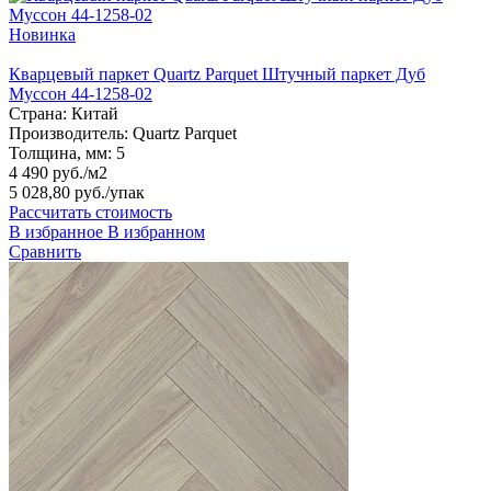
Новинка
Кварцевый паркет Quartz Parquet Штучный паркет Дуб
Муссон 44-1258-02
Страна:
Китай
Производитель:
Quartz Parquet
Толщина, мм:
5
4 490 руб./м2
5 028,80 руб.
/упак
Рассчитать стоимость
В избранное
В избранном
Сравнить