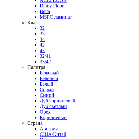
ACEFLOOR
Damy Floor
Betta
MSPC ламинат
Класс
32
33
34
42
43
32/41
33/42
Палитра
Бежевый
Беленый
Белый
Серый
Синий
Дуб коричневый
Дуб светлый
Орех
Коричневый
Страна
Австрия
США/Китай