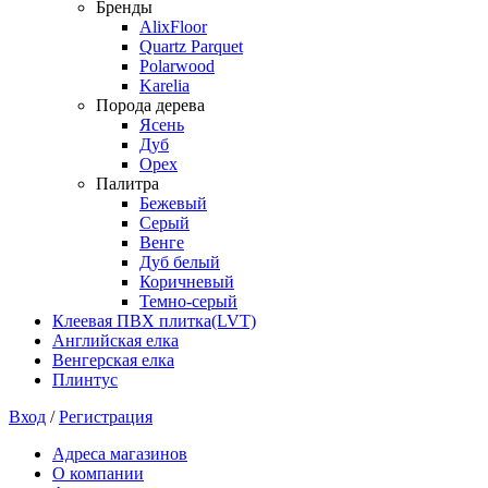
Бренды
AlixFloor
Quartz Parquet
Polarwood
Karelia
Порода дерева
Ясень
Дуб
Орех
Палитра
Бежевый
Серый
Венге
Дуб белый
Коричневый
Темно-серый
Клеевая ПВХ плитка(LVT)
Английская елка
Венгерская елка
Плинтус
Вход
/
Регистрация
Адреса магазинов
О компании