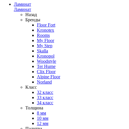
Ламинат
Ламинат
Назад
Бренды
Floor Fort
Kronotex
Rooms
My Floor
My Step
Skalla
Kronopol
Woodstyle
Ter Hurne
Clix Floor
Alpine Floor
Norland
Класс
32 класс
33 класс
34 класс
Толщина
8 мм
10 мм
12 мм
Палитра