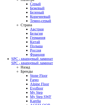
Серый
Бежевый
Беленый
Коричневый
Темно-серый
Страна
Австрия
Бельгия
Германия
Китай
Польша
Россия
Франция
SPC - кварцевый ламинат
SPC - кварцевый ламинат
Назад
Бренды
Stone Floor
Fargo
Alpine Floor
Evofloor
My Step
My Step SWF
Karelia