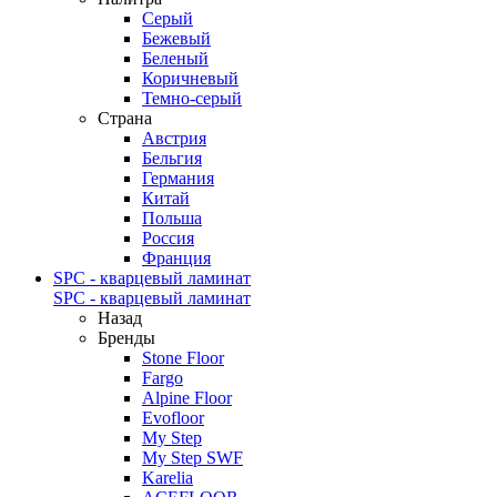
Серый
Бежевый
Беленый
Коричневый
Темно-серый
Страна
Австрия
Бельгия
Германия
Китай
Польша
Россия
Франция
SPC - кварцевый ламинат
SPC - кварцевый ламинат
Назад
Бренды
Stone Floor
Fargo
Alpine Floor
Evofloor
My Step
My Step SWF
Karelia