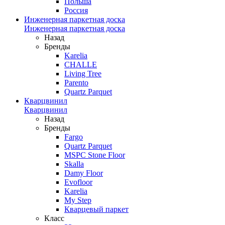
Польша
Россия
Инженерная паркетная доска
Инженерная паркетная доска
Назад
Бренды
Karelia
CHALLE
Living Tree
Parento
Quartz Parquet
Кварцвинил
Кварцвинил
Назад
Бренды
Fargo
Quartz Parquet
MSPC Stone Floor
Skalla
Damy Floor
Evofloor
Karelia
My Step
Кварцевый паркет
Класс