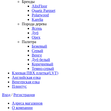
Бренды
AlixFloor
Quartz Parquet
Polarwood
Karelia
Порода дерева
Ясень
Дуб
Орех
Палитра
Бежевый
Серый
Венге
Дуб белый
Коричневый
Темно-серый
Клеевая ПВХ плитка(LVT)
Английская елка
Венгерская елка
Плинтус
Вход
/
Регистрация
Адреса магазинов
О компании