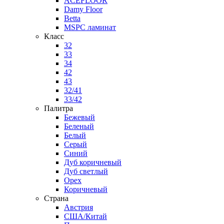
ACEFLOOR
Damy Floor
Betta
MSPC ламинат
Класс
32
33
34
42
43
32/41
33/42
Палитра
Бежевый
Беленый
Белый
Серый
Синий
Дуб коричневый
Дуб светлый
Орех
Коричневый
Страна
Австрия
США/Китай