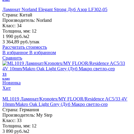
Ламинат Norland Elegant Strong Дуб Азор LF302-05
Страна:
Китай
Производитель:
Norland
Класс:
34
Толщина, мм:
12
1 990 руб./м2
3 364,89 руб.
/упак
Рассчитать стоимость
В избранное
В избранном
Сравнить
33
класс
Новинка
Хит
ML1019 Ламинат/Kronotex/MY FLOOR/Residence AC5/33 4V
10mm/Makro Oak Light Grey (Дуб Макро светло-сер
Страна:
Германия
Производитель:
My Step
Класс:
33
Толщина, мм:
12
3 890 руб./м2