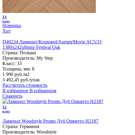
33
класс
Новинка
Хит
D40234 Ламинат/Kronopol/Aurum/Movie AC5/33
1380х242х8mm/ Festival Oak
Страна:
Польша
Производитель:
My Step
Класс:
33
Толщина, мм:
8
1 990 руб./м2
3 492,45 руб.
/упак
Рассчитать стоимость
В избранное
В избранном
Сравнить
32
класс
Ламинат Woodstyle Pronto Дуб Орвието H2187
Страна:
Германия
Производитель:
Woodstyle