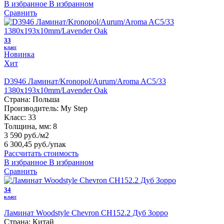
В избранное
В избранном
Сравнить
33
класс
Новинка
Хит
D3946 Ламинат/Kronopol/Aurum/Aroma AC5/33
1380х193x10mm/Lavender Oak
Страна:
Польша
Производитель:
My Step
Класс:
33
Толщина, мм:
8
3 590 руб./м2
6 300,45 руб.
/упак
Рассчитать стоимость
В избранное
В избранном
Сравнить
34
класс
Ламинат Woodstyle Chevron CH152.2 Дуб Зорро
Страна:
Китай