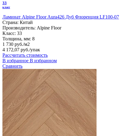
33
класс
Ламинат Alpine Floor Aura426 Дуб Флоренция LF100-07
Страна:
Китай
Производитель:
Alpine Floor
Класс:
33
Толщина, мм:
8
1 730 руб./м2
4 172,07 руб.
/упак
Рассчитать стоимость
В избранное
В избранном
Сравнить