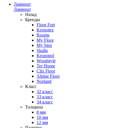
Ламинат
Ламинат
Назад
Бренды
Floor Fort
Kronotex
Rooms
My Floor
My Step
Skalla
Kronopol
Woodstyle
Ter Hurne
Clix Floor
Alpine Floor
Norland
Класс
32 класс
33 класс
34 класс
Толщина
8 мм
10 мм
12 мм
Палитра