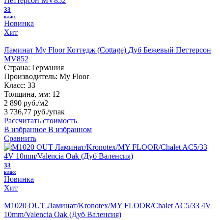
33
класс
Новинка
Хит
Ламинат My Floor Коттедж (Cottage) Дуб Бежевый Петтерсон
MV852
Страна:
Германия
Производитель:
My Floor
Класс:
33
Толщина, мм:
12
2 890 руб./м2
3 736,77 руб.
/упак
Рассчитать стоимость
В избранное
В избранном
Сравнить
33
класс
Новинка
Хит
M1020 OUT Ламинат/Kronotex/MY FLOOR/Chalet AC5/33 4V
10mm/Valencia Oak (Дуб Валенсия)