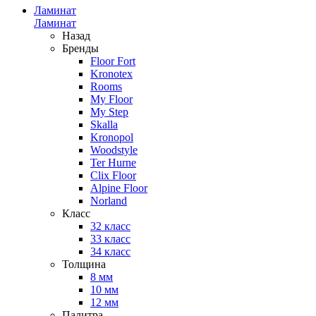
Ламинат
Ламинат
Назад
Бренды
Floor Fort
Kronotex
Rooms
My Floor
My Step
Skalla
Kronopol
Woodstyle
Ter Hurne
Clix Floor
Alpine Floor
Norland
Класс
32 класс
33 класс
34 класс
Толщина
8 мм
10 мм
12 мм
Палитра