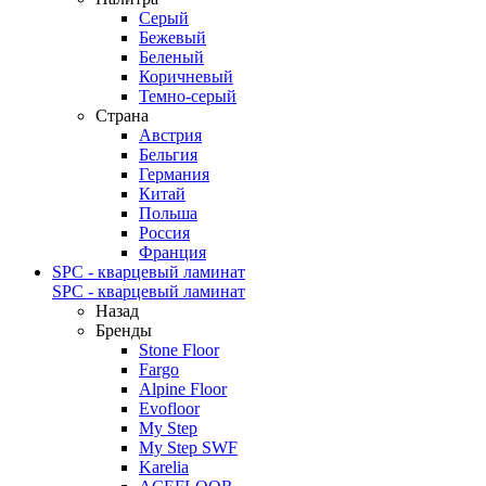
Серый
Бежевый
Беленый
Коричневый
Темно-серый
Страна
Австрия
Бельгия
Германия
Китай
Польша
Россия
Франция
SPC - кварцевый ламинат
SPC - кварцевый ламинат
Назад
Бренды
Stone Floor
Fargo
Alpine Floor
Evofloor
My Step
My Step SWF
Karelia