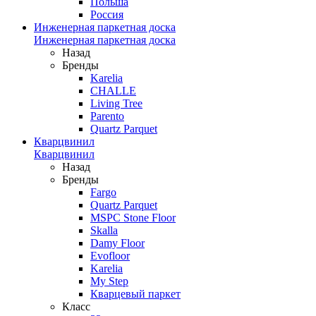
Польша
Россия
Инженерная паркетная доска
Инженерная паркетная доска
Назад
Бренды
Karelia
CHALLE
Living Tree
Parento
Quartz Parquet
Кварцвинил
Кварцвинил
Назад
Бренды
Fargo
Quartz Parquet
MSPC Stone Floor
Skalla
Damy Floor
Evofloor
Karelia
My Step
Кварцевый паркет
Класс