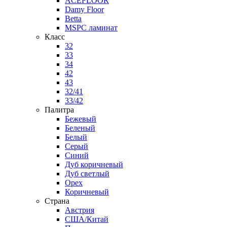
ACEFLOOR
Damy Floor
Betta
MSPC ламинат
Класс
32
33
34
42
43
32/41
33/42
Палитра
Бежевый
Беленый
Белый
Серый
Синий
Дуб коричневый
Дуб светлый
Орех
Коричневый
Страна
Австрия
США/Китай