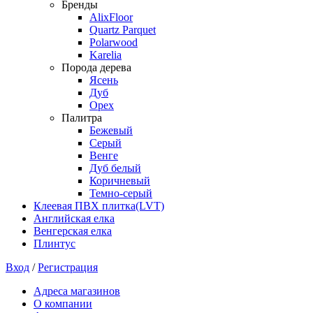
Бренды
AlixFloor
Quartz Parquet
Polarwood
Karelia
Порода дерева
Ясень
Дуб
Орех
Палитра
Бежевый
Серый
Венге
Дуб белый
Коричневый
Темно-серый
Клеевая ПВХ плитка(LVT)
Английская елка
Венгерская елка
Плинтус
Вход
/
Регистрация
Адреса магазинов
О компании