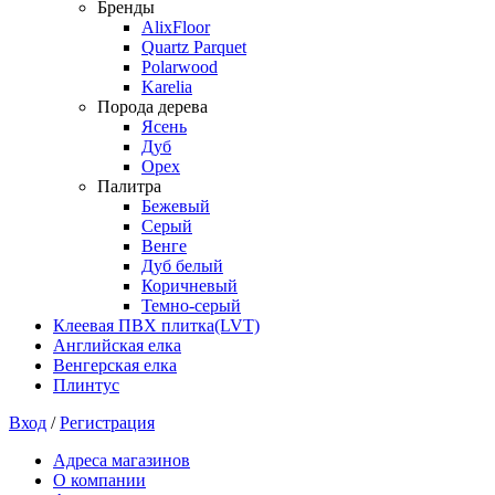
Бренды
AlixFloor
Quartz Parquet
Polarwood
Karelia
Порода дерева
Ясень
Дуб
Орех
Палитра
Бежевый
Серый
Венге
Дуб белый
Коричневый
Темно-серый
Клеевая ПВХ плитка(LVT)
Английская елка
Венгерская елка
Плинтус
Вход
/
Регистрация
Адреса магазинов
О компании