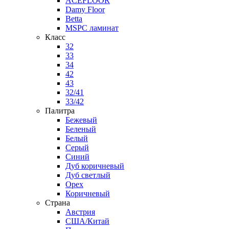
ACEFLOOR
Damy Floor
Betta
MSPC ламинат
Класс
32
33
34
42
43
32/41
33/42
Палитра
Бежевый
Беленый
Белый
Серый
Синий
Дуб коричневый
Дуб светлый
Орех
Коричневый
Страна
Австрия
США/Китай