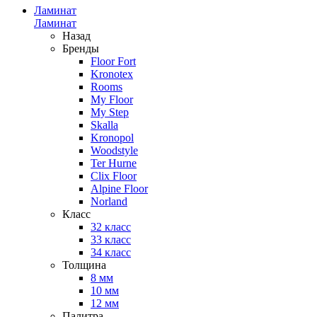
Ламинат
Ламинат
Назад
Бренды
Floor Fort
Kronotex
Rooms
My Floor
My Step
Skalla
Kronopol
Woodstyle
Ter Hurne
Clix Floor
Alpine Floor
Norland
Класс
32 класс
33 класс
34 класс
Толщина
8 мм
10 мм
12 мм
Палитра