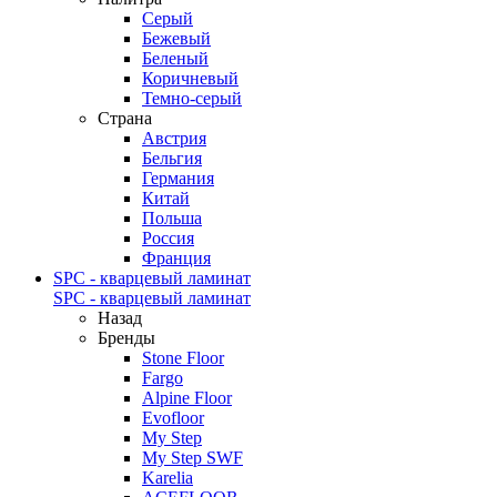
Серый
Бежевый
Беленый
Коричневый
Темно-серый
Страна
Австрия
Бельгия
Германия
Китай
Польша
Россия
Франция
SPC - кварцевый ламинат
SPC - кварцевый ламинат
Назад
Бренды
Stone Floor
Fargo
Alpine Floor
Evofloor
My Step
My Step SWF
Karelia