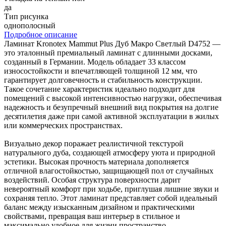
да
Тип рисунка
однополосный
Подробное описание
Ламинат Kronotex Mammut Plus Дуб Макро Светлый D4752 —
это эталонный премиальный ламинат с длинными досками,
созданный в Германии. Модель обладает 33 классом
износостойкости и впечатляющей толщиной 12 мм, что
гарантирует долговечность и стабильность конструкции.
Такое сочетание характеристик идеально подходит для
помещений с высокой интенсивностью нагрузки, обеспечивая
надежность и безупречный внешний вид покрытия на долгие
десятилетия даже при самой активной эксплуатации в жилых
или коммерческих пространствах.
Визуально декор поражает реалистичной текстурой
натурального дуба, создающей атмосферу уюта и природной
эстетики. Высокая прочность материала дополняется
отличной влагостойкостью, защищающей пол от случайных
воздействий. Особая структура поверхности дарит
невероятный комфорт при ходьбе, приглушая лишние звуки и
сохраняя тепло. Этот ламинат представляет собой идеальный
баланс между изысканным дизайном и практическими
свойствами, превращая ваш интерьер в стильное и
максимально удобное для жизни пространство.