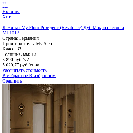
33
класс
Новинка
Хит
Ламинат My Floor Резиденс (Residence) Дуб Макро светлый
ML1012
Страна:
Германия
Производитель:
My Step
Класс:
33
Толщина, мм:
12
3 890 руб./м2
5 029,77 руб.
/упак
Рассчитать стоимость
В избранное
В избранном
Сравнить