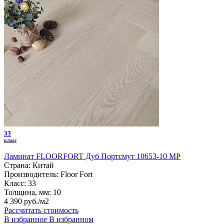
33
класс
Ламинат FLOORFORT Дуб Портсмут 10653-10 MP
Страна:
Китай
Производитель:
Floor Fort
Класс:
33
Толщина, мм:
10
4 390 руб./м2
Рассчитать стоимость
В избранное
В избранном