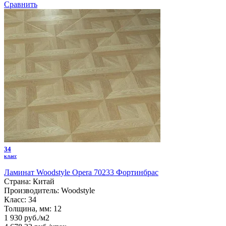
Сравнить
34
класс
Ламинат Woodstyle Opera 70233 Фортинбрас
Страна:
Китай
Производитель:
Woodstyle
Класс:
34
Толщина, мм:
12
1 930 руб./м2