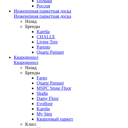
Польша
Россия
Инженерная паркетная доска
Инженерная паркетная доска
Назад
Бренды
Karelia
CHALLE
Living Tree
Parento
Quartz Parquet
Кварцвинил
Кварцвинил
Назад
Бренды
Fargo
Quartz Parquet
MSPC Stone Floor
Skalla
Damy Floor
Evofloor
Karelia
My Step
Кварцевый паркет
Класс