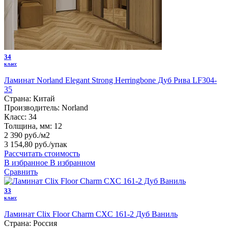
34
класс
Ламинат Norland Elegant Strong Herringbone Дуб Рива LF304-
35
Страна:
Китай
Производитель:
Norland
Класс:
34
Толщина, мм:
12
2 390 руб./м2
3 154,80 руб.
/упак
Рассчитать стоимость
В избранное
В избранном
Сравнить
33
класс
Ламинат Clix Floor Charm CXC 161-2 Дуб Ваниль
Страна:
Россия