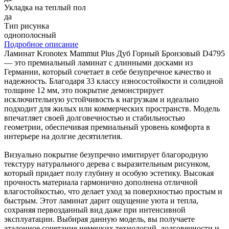
Укладка на теплый пол
да
Тип рисунка
однополосный
Подробное описание
Ламинат Kronotex Mammut Plus Дуб Горный Бронзовый D4795
— это премиальный ламинат с длинными досками из
Германии, который сочетает в себе безупречное качество и
надежность. Благодаря 33 классу износостойкости и солидной
толщине 12 мм, это покрытие демонстрирует
исключительную устойчивость к нагрузкам и идеально
подходит для жилых или коммерческих пространств. Модель
впечатляет своей долговечностью и стабильностью
геометрии, обеспечивая премиальный уровень комфорта в
интерьере на долгие десятилетия.
Визуально покрытие безупречно имитирует благородную
текстуру натурального дерева с выразительным рисунком,
который придает полу глубину и особую эстетику. Высокая
прочность материала гармонично дополнена отличной
влагостойкостью, что делает уход за поверхностью простым и
быстрым. Этот ламинат дарит ощущение уюта и тепла,
сохраняя первозданный вид даже при интенсивной
эксплуатации. Выбирая данную модель, вы получаете
эталонное сочетание немецких технологий, долговечности и