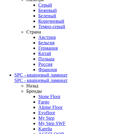
Серый
Бежевый
Беленый
Коричневый
Темно-серый
Страна
Австрия
Бельгия
Германия
Китай
Польша
Россия
Франция
SPC - кварцевый ламинат
SPC - кварцевый ламинат
Назад
Бренды
Stone Floor
Fargo
Alpine Floor
Evofloor
My Step
My Step SWF
Karelia