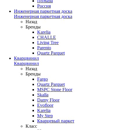
Польша
Россия
Инженерная паркетная доска
Инженерная паркетная доска
Назад
Бренды
Karelia
CHALLE
Living Tree
Parento
Quartz Parquet
Кварцвинил
Кварцвинил
Назад
Бренды
Fargo
Quartz Parquet
MSPC Stone Floor
Skalla
Damy Floor
Evofloor
Karelia
My Step
Кварцевый паркет
Класс