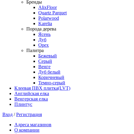
Бренды
AlixFloor
Quartz Parquet
Polarwood
Karelia
Порода дерева
Ясень
Дуб
Орех
Палитра
Бежевый
Серый
Венге
Дуб белый
Коричневый
Темно-серый
Клеевая ПВХ плитка(LVT)
Английская елка
Венгерская елка
Плинтус
Вход
/
Регистрация
Адреса магазинов
О компании