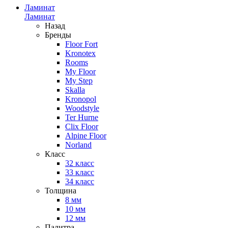
Ламинат
Ламинат
Назад
Бренды
Floor Fort
Kronotex
Rooms
My Floor
My Step
Skalla
Kronopol
Woodstyle
Ter Hurne
Clix Floor
Alpine Floor
Norland
Класс
32 класс
33 класс
34 класс
Толщина
8 мм
10 мм
12 мм
Палитра