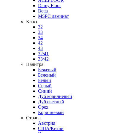
ACEFLOOR
Damy Floor
Betta
MSPC ламинат
Класс
32
33
34
42
43
32/41
33/42
Палитра
Бежевый
Беленый
Белый
Серый
Синий
Дуб коричневый
Дуб светлый
Орех
Коричневый
Страна
Австрия
США/Китай