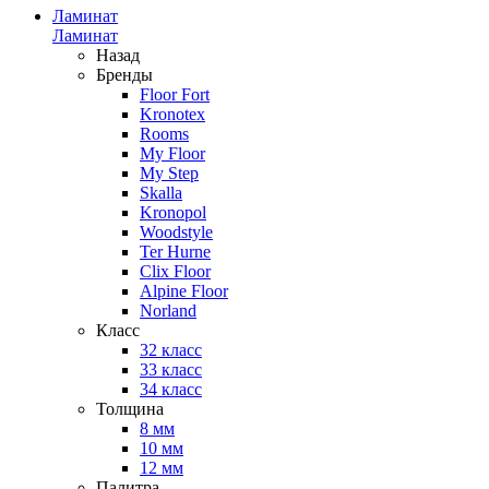
Ламинат
Ламинат
Назад
Бренды
Floor Fort
Kronotex
Rooms
My Floor
My Step
Skalla
Kronopol
Woodstyle
Ter Hurne
Clix Floor
Alpine Floor
Norland
Класс
32 класс
33 класс
34 класс
Толщина
8 мм
10 мм
12 мм
Палитра