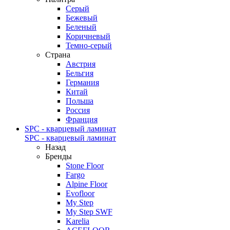
Серый
Бежевый
Беленый
Коричневый
Темно-серый
Страна
Австрия
Бельгия
Германия
Китай
Польша
Россия
Франция
SPC - кварцевый ламинат
SPC - кварцевый ламинат
Назад
Бренды
Stone Floor
Fargo
Alpine Floor
Evofloor
My Step
My Step SWF
Karelia