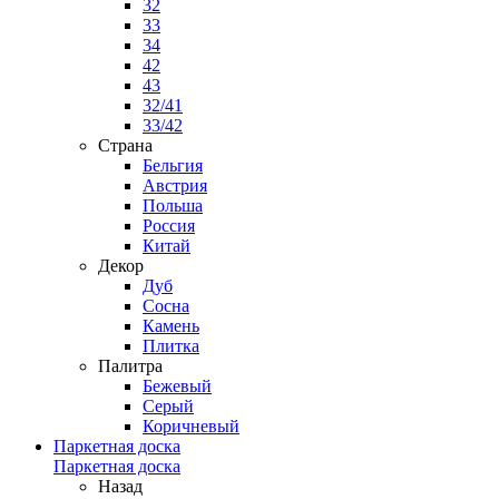
32
33
34
42
43
32/41
33/42
Страна
Бельгия
Австрия
Польша
Россия
Китай
Декор
Дуб
Сосна
Камень
Плитка
Палитра
Бежевый
Серый
Коричневый
Паркетная доска
Паркетная доска
Назад