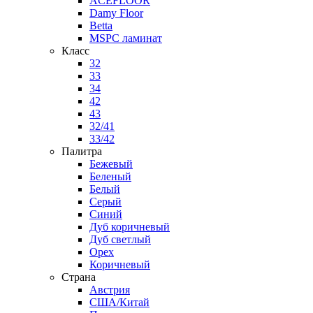
ACEFLOOR
Damy Floor
Betta
MSPC ламинат
Класс
32
33
34
42
43
32/41
33/42
Палитра
Бежевый
Беленый
Белый
Серый
Синий
Дуб коричневый
Дуб светлый
Орех
Коричневый
Страна
Австрия
США/Китай