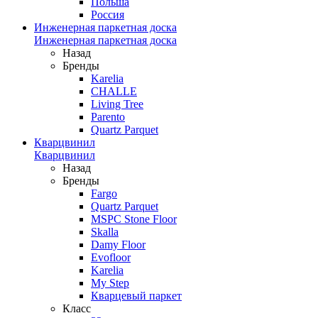
Польша
Россия
Инженерная паркетная доска
Инженерная паркетная доска
Назад
Бренды
Karelia
CHALLE
Living Tree
Parento
Quartz Parquet
Кварцвинил
Кварцвинил
Назад
Бренды
Fargo
Quartz Parquet
MSPC Stone Floor
Skalla
Damy Floor
Evofloor
Karelia
My Step
Кварцевый паркет
Класс