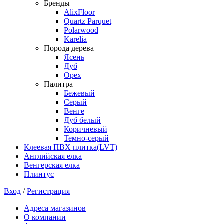
Бренды
AlixFloor
Quartz Parquet
Polarwood
Karelia
Порода дерева
Ясень
Дуб
Орех
Палитра
Бежевый
Серый
Венге
Дуб белый
Коричневый
Темно-серый
Клеевая ПВХ плитка(LVT)
Английская елка
Венгерская елка
Плинтус
Вход
/
Регистрация
Адреса магазинов
О компании