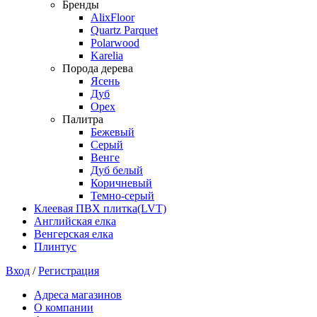
Бренды
AlixFloor
Quartz Parquet
Polarwood
Karelia
Порода дерева
Ясень
Дуб
Орех
Палитра
Бежевый
Серый
Венге
Дуб белый
Коричневый
Темно-серый
Клеевая ПВХ плитка(LVT)
Английская елка
Венгерская елка
Плинтус
Вход
/
Регистрация
Адреса магазинов
О компании