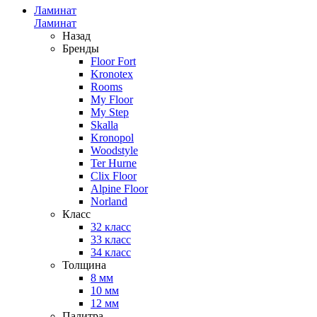
Ламинат
Ламинат
Назад
Бренды
Floor Fort
Kronotex
Rooms
My Floor
My Step
Skalla
Kronopol
Woodstyle
Ter Hurne
Clix Floor
Alpine Floor
Norland
Класс
32 класс
33 класс
34 класс
Толщина
8 мм
10 мм
12 мм
Палитра