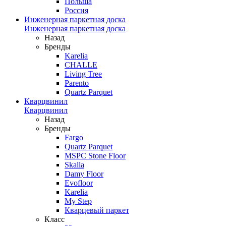
Польша
Россия
Инженерная паркетная доска
Инженерная паркетная доска
Назад
Бренды
Karelia
CHALLE
Living Tree
Parento
Quartz Parquet
Кварцвинил
Кварцвинил
Назад
Бренды
Fargo
Quartz Parquet
MSPC Stone Floor
Skalla
Damy Floor
Evofloor
Karelia
My Step
Кварцевый паркет
Класс