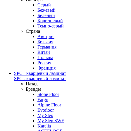
Серый
Бежевый
Беленый
Коричневый
Темно-серый
Страна
Австрия
Бельгия
Германия
Китай
Польша
Россия
Франция
SPC - кварцевый ламинат
SPC - кварцевый ламинат
Назад
Бренды
Stone Floor
Fargo
Alpine Floor
Evofloor
My Step
My Step SWF
Karelia