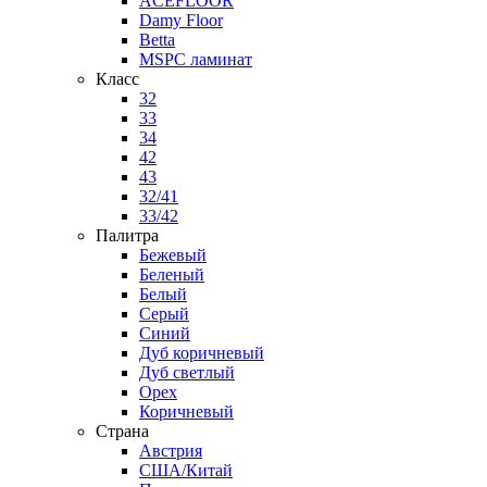
ACEFLOOR
Damy Floor
Betta
MSPC ламинат
Класс
32
33
34
42
43
32/41
33/42
Палитра
Бежевый
Беленый
Белый
Серый
Синий
Дуб коричневый
Дуб светлый
Орех
Коричневый
Страна
Австрия
США/Китай