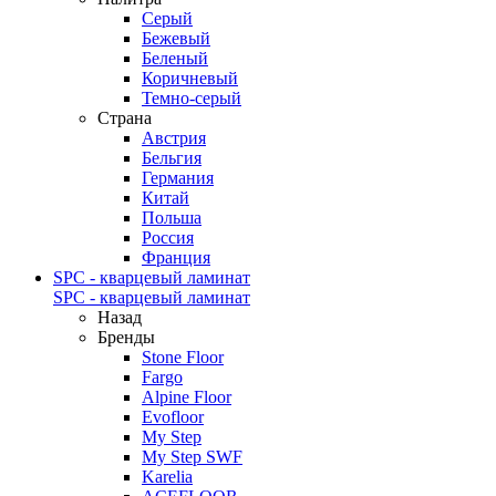
Серый
Бежевый
Беленый
Коричневый
Темно-серый
Страна
Австрия
Бельгия
Германия
Китай
Польша
Россия
Франция
SPC - кварцевый ламинат
SPC - кварцевый ламинат
Назад
Бренды
Stone Floor
Fargo
Alpine Floor
Evofloor
My Step
My Step SWF
Karelia