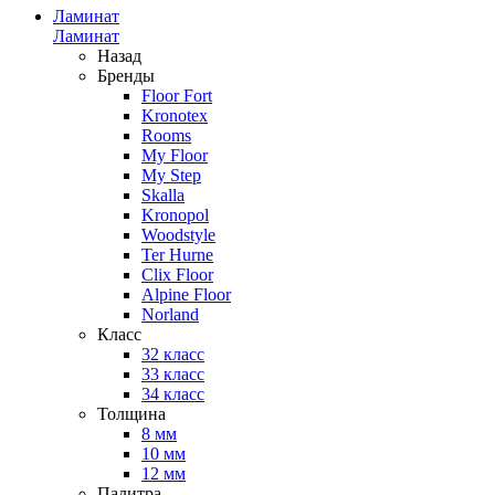
Ламинат
Ламинат
Назад
Бренды
Floor Fort
Kronotex
Rooms
My Floor
My Step
Skalla
Kronopol
Woodstyle
Ter Hurne
Clix Floor
Alpine Floor
Norland
Класс
32 класс
33 класс
34 класс
Толщина
8 мм
10 мм
12 мм
Палитра