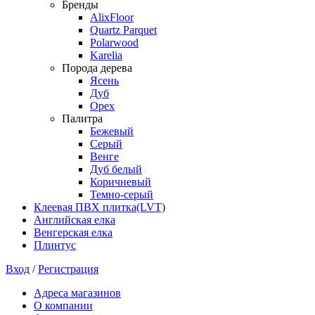
Бренды
AlixFloor
Quartz Parquet
Polarwood
Karelia
Порода дерева
Ясень
Дуб
Орех
Палитра
Бежевый
Серый
Венге
Дуб белый
Коричневый
Темно-серый
Клеевая ПВХ плитка(LVT)
Английская елка
Венгерская елка
Плинтус
Вход
/
Регистрация
Адреса магазинов
О компании