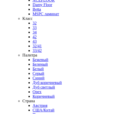
ACEFLOOR
Damy Floor
Betta
MSPC ламинат
Класс
32
33
34
42
43
32/41
33/42
Палитра
Бежевый
Беленый
Белый
Серый
Синий
Дуб коричневый
Дуб светлый
Орех
Коричневый
Страна
Австрия
США/Китай