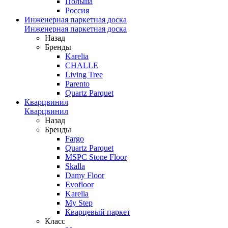
Польша
Россия
Инженерная паркетная доска
Инженерная паркетная доска
Назад
Бренды
Karelia
CHALLE
Living Tree
Parento
Quartz Parquet
Кварцвинил
Кварцвинил
Назад
Бренды
Fargo
Quartz Parquet
MSPC Stone Floor
Skalla
Damy Floor
Evofloor
Karelia
My Step
Кварцевый паркет
Класс