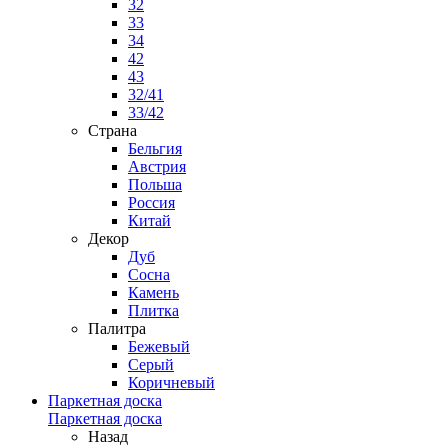
32
33
34
42
43
32/41
33/42
Страна
Бельгия
Австрия
Польша
Россия
Китай
Декор
Дуб
Сосна
Камень
Плитка
Палитра
Бежевый
Серый
Коричневый
Паркетная доска
Паркетная доска
Назад