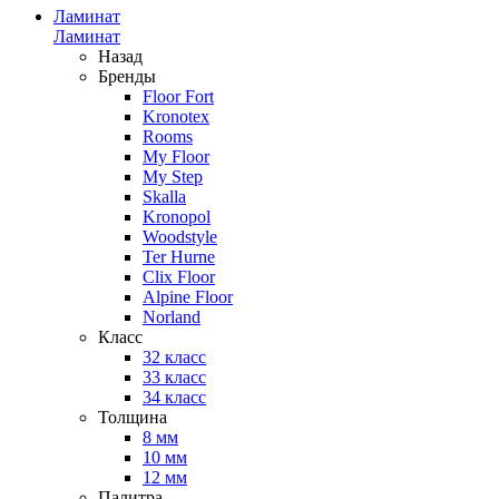
Ламинат
Ламинат
Назад
Бренды
Floor Fort
Kronotex
Rooms
My Floor
My Step
Skalla
Kronopol
Woodstyle
Ter Hurne
Clix Floor
Alpine Floor
Norland
Класс
32 класс
33 класс
34 класс
Толщина
8 мм
10 мм
12 мм
Палитра