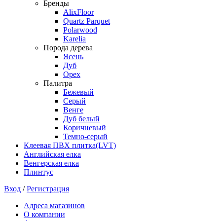
Бренды
AlixFloor
Quartz Parquet
Polarwood
Karelia
Порода дерева
Ясень
Дуб
Орех
Палитра
Бежевый
Серый
Венге
Дуб белый
Коричневый
Темно-серый
Клеевая ПВХ плитка(LVT)
Английская елка
Венгерская елка
Плинтус
Вход
/
Регистрация
Адреса магазинов
О компании