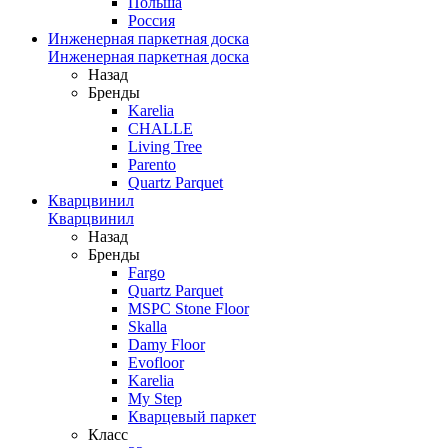
Польша
Россия
Инженерная паркетная доска
Инженерная паркетная доска
Назад
Бренды
Karelia
CHALLE
Living Tree
Parento
Quartz Parquet
Кварцвинил
Кварцвинил
Назад
Бренды
Fargo
Quartz Parquet
MSPC Stone Floor
Skalla
Damy Floor
Evofloor
Karelia
My Step
Кварцевый паркет
Класс