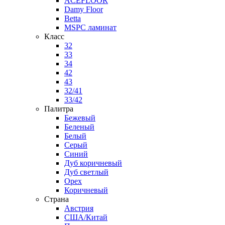
ACEFLOOR
Damy Floor
Betta
MSPC ламинат
Класс
32
33
34
42
43
32/41
33/42
Палитра
Бежевый
Беленый
Белый
Серый
Синий
Дуб коричневый
Дуб светлый
Орех
Коричневый
Страна
Австрия
США/Китай