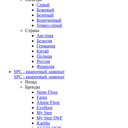
Серый
Бежевый
Беленый
Коричневый
Темно-серый
Страна
Австрия
Бельгия
Германия
Китай
Польша
Россия
Франция
SPC - кварцевый ламинат
SPC - кварцевый ламинат
Назад
Бренды
Stone Floor
Fargo
Alpine Floor
Evofloor
My Step
My Step SWF
Karelia